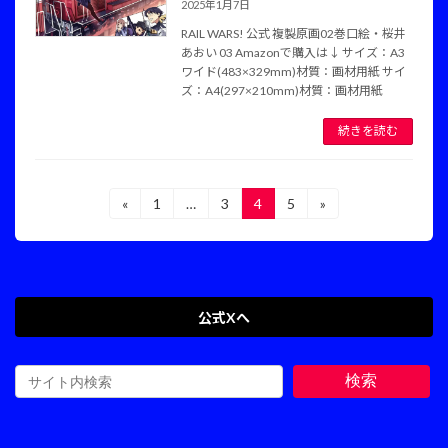
2025年1月7日
RAIL WARS! 公式 複製原画02巻口絵・桜井
あおい 03 Amazonで購入は↓ サイズ：A3
ワイド(483×329mm)材質：画材用紙 サイ
ズ：A4(297×210mm)材質：画材用紙
続きを読む
投
«
1
…
3
4
5
»
固
固
固
固
定
定
定
定
稿
ペ
ペ
ペ
ペ
ー
ー
ー
ー
の
ジ
ジ
ジ
ジ
ペ
公式Xへ
ー
ジ
検索
送
り