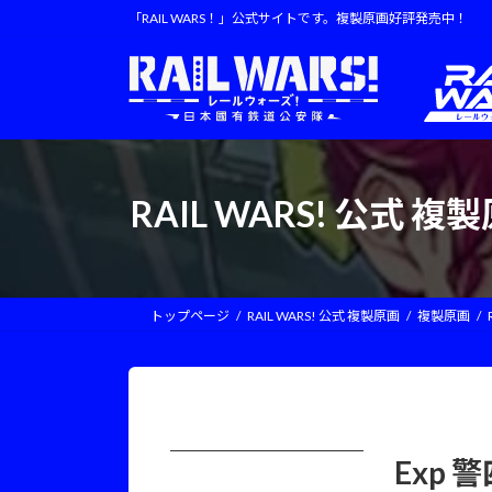
コ
ナ
「RAIL WARS！」公式サイトです。複製原画好評発売中！
ン
ビ
テ
ゲ
ン
ー
ツ
シ
へ
ョ
ス
ン
キ
に
RAIL WARS! 公式
ッ
移
プ
動
トップページ
RAIL WARS! 公式 複製原画
複製原画
Exp