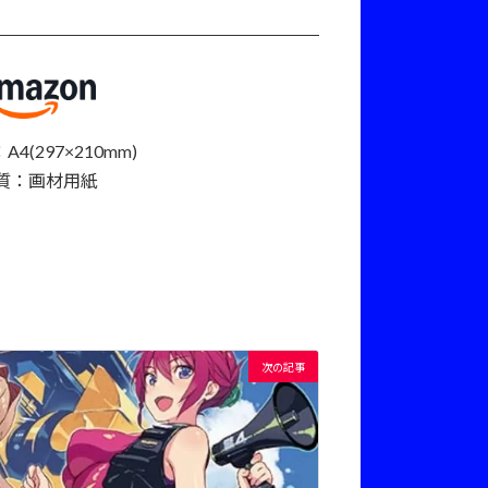
4(297×210mm)
質：画材用紙
次の記事