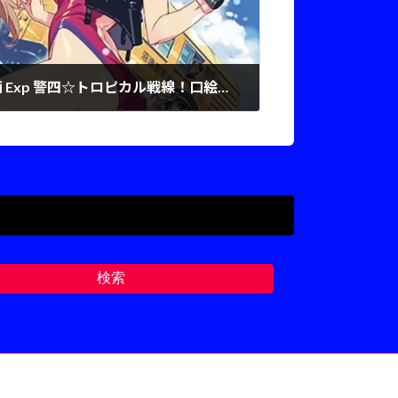
RAIL WARS! 公式 複製原画 Exp 警四☆トロピカル戦線！口絵・桜井 あおい・小海 はるか 03
検索