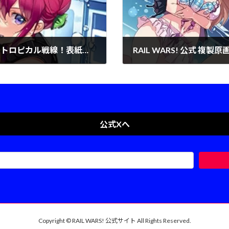
RAIL WARS! 公式 複製原画 Exp 警四☆トロピカル戦線！表紙・桜井 あおい・小海 はるか 01
2025年1月20日
公式Xへ
Copyright © RAIL WARS! 公式サイト All Rights Reserved.