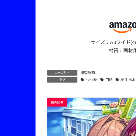
サイズ：A3ワイド(48
材質：画材
複製原画
カテゴリー
Exp1巻
口絵
桜井 あ
タグ
前の記事