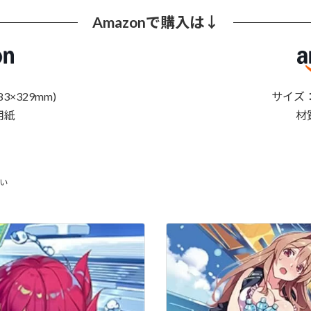
Amazonで購入は↓
3×329mm)
サイズ：A
用紙
材
おい