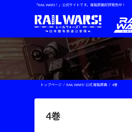
コ
ナ
「RAIL WARS！」公式サイトです。複製原画好評発売中！
ン
ビ
テ
ゲ
ン
ー
ツ
シ
へ
ョ
ス
ン
キ
に
ッ
移
プ
動
トップページ
RAIL WARS! 公式 複製原画
4巻
4巻