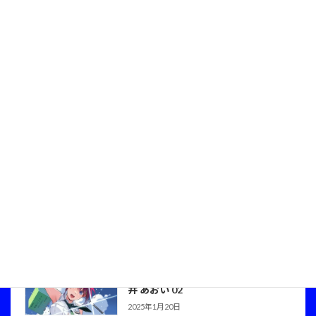
し・桜井 あおい・小海 はるか05 Amazon
で購入は↓ サイズ：A3ワイド
(483×329mm)材質：画材用紙 サイズ：
A4(297×210mm)材質：画材用紙
続きを読む
RAIL WARS! 公式 複製原画 04巻表
複製原画
紙・桜井 あおい
2025年1月7日
RAIL WARS! 公式 複製原画04巻表紙・桜井
あおい 01 Amazonで購入は↓ サイズ：A3
ワイド(483×329mm)材質：画材用紙 サイ
ズ：A4(297×210mm)材質：画材用紙
続きを読む
RAIL WARS! 公式 複製原画 Exp 人型
複製原画
重機は國鉄の夢を見るか？口絵・桜
井 あおい 02
2025年1月20日