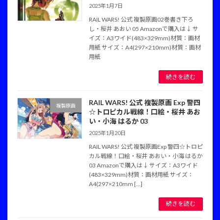
2025年1月7日
RAIL WARS! 公式 複製原画02巻書き下ろ
し・桜井 あおい 05 Amazonで購入は↓ サ
イズ：A3ワイド(483×329mm)材質：画材
用紙 サイズ：A4(297×210mm)材質：画材
用紙
続きを読む
RAIL WARS! 公式 複製原画 Exp 警四
複製原画
☆トロピカル戦線！口絵・桜井 あお
い・小海 はるか 03
2025年1月20日
RAIL WARS! 公式 複製原画Exp 警四☆トロピ
カル戦線！口絵・桜井 あおい・小海 はるか
03 Amazonで購入は↓ サイズ：A3ワイド
(483×329mm)材質：画材用紙 サイズ：
A4(297×210mm […]
続きを読む