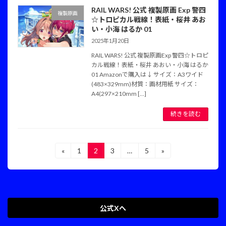
RAIL WARS! 公式 複製原画 Exp 警四
複製原画
☆トロピカル戦線！表紙・桜井 あお
い・小海 はるか 01
2025年1月20日
RAIL WARS! 公式 複製原画Exp 警四☆トロピ
カル戦線！表紙・桜井 あおい・小海 はるか
01 Amazonで購入は↓ サイズ：A3ワイド
(483×329mm)材質：画材用紙 サイズ：
A4(297×210mm […]
続きを読む
投
«
1
2
3
…
5
»
固
固
固
固
定
定
定
定
稿
ペ
ペ
ペ
ペ
ー
ー
ー
ー
の
ジ
ジ
ジ
ジ
ペ
公式Xへ
ー