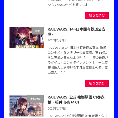
A4(297×210mm)材質： […]
続きを読む
RAIL WARS! 14 -日本國有鉄道公安
既刊
隊-
2025年1月8日
RAIL WARS! 14 -日本國有鉄道公安隊- 鉄道
エンタメ・ミステリーの最高峰、第14弾か
らは実業之日本社より刊行！ 夢の鉄道パ
ラダイス・エンタテインメント！ 一生安
泰國鉄人生を夢見る平凡な高校生の俺、高
山直人。 […]
続きを読む
RAIL WARS! 公式 複製原画 01巻表
複製原画
紙・桜井 あおい 01
2025年1月7日
RAIL WARS! 公式 複製原画 01巻表紙・桜井