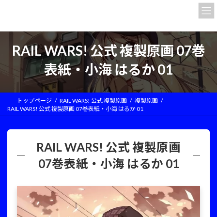
コ
ナ
ン
ビ
テ
ゲ
ン
ー
ツ
シ
RAIL WARS! 公式 複製原画 07巻
へ
ョ
ス
ン
表紙・小海 はるか 01
キ
に
ッ
移
プ
動
トップページ
RAIL WARS! 公式 複製原画
複製原画
RAIL WARS! 公式 複製原画 07巻表紙・小海 はるか 01
RAIL WARS! 公式 複製原画
07巻表紙・小海 はるか 01