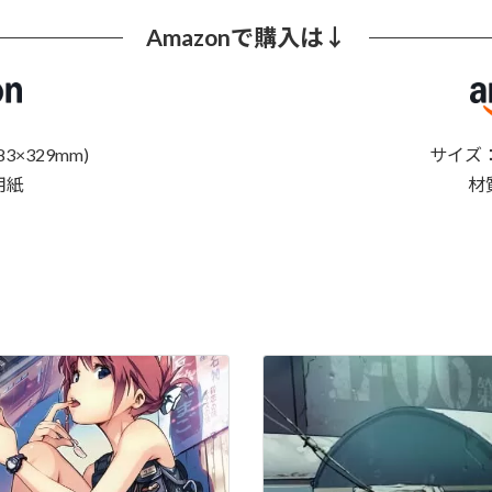
Amazonで購入は↓
3×329mm)
サイズ：A
用紙
材