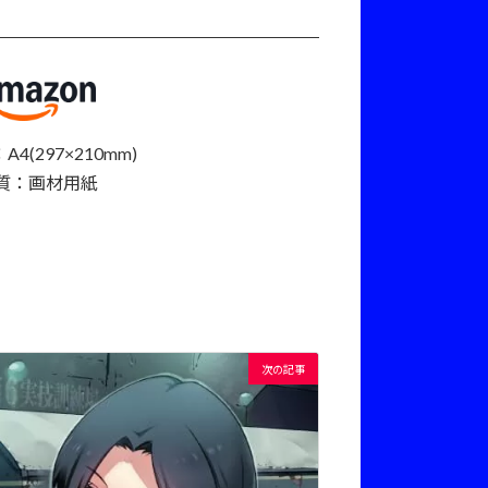
4(297×210mm)
質：画材用紙
次の記事