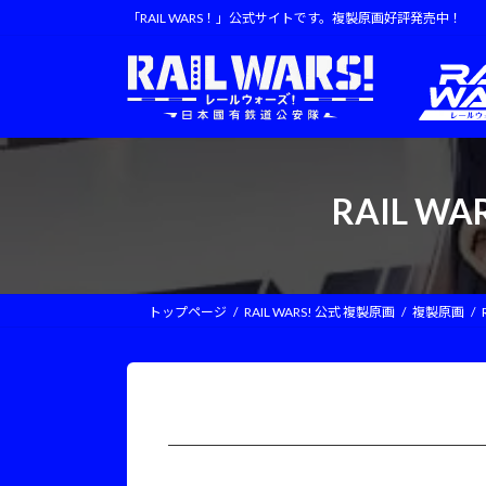
コ
ナ
「RAIL WARS！」公式サイトです。複製原画好評発売中！
ン
ビ
テ
ゲ
ン
ー
ツ
シ
へ
ョ
ス
ン
キ
に
RAIL W
ッ
移
プ
動
トップページ
RAIL WARS! 公式 複製原画
複製原画