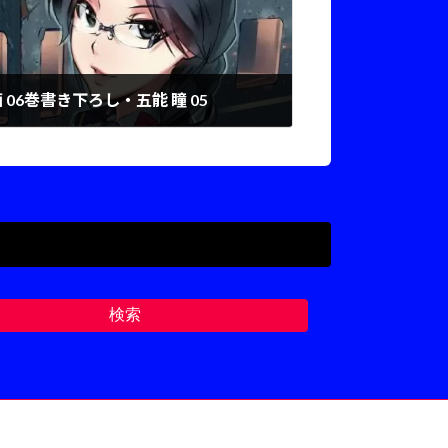
原画 06巻書き下ろし・五能 瞳 05
検索