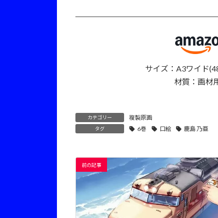
サイズ：A3ワイド(48
材質：画材
複製原画
カテゴリー
6巻
口絵
鹿島 乃亜
タグ
前の記事