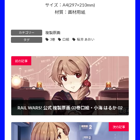
サイズ：A4(297×210mm)
材質：画材用紙
複製原画
カテゴリー
3巻
口絵
桜井 あおい
タグ
前の記事
RAIL WARS! 公式 複製原画 03巻口絵・小海 はるか 02
2025年1月7日
次の記事