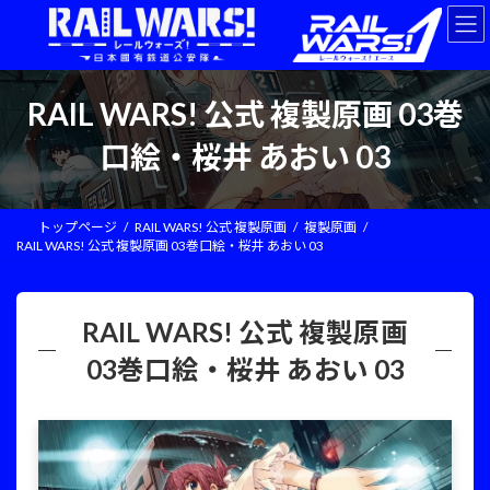
コ
ナ
ン
ビ
テ
ゲ
ン
ー
ツ
シ
RAIL WARS! 公式 複製原画 03巻
へ
ョ
ス
ン
口絵・桜井 あおい 03
キ
に
ッ
移
プ
動
トップページ
RAIL WARS! 公式 複製原画
複製原画
RAIL WARS! 公式 複製原画 03巻口絵・桜井 あおい 03
RAIL WARS! 公式 複製原画
03巻口絵・桜井 あおい 03